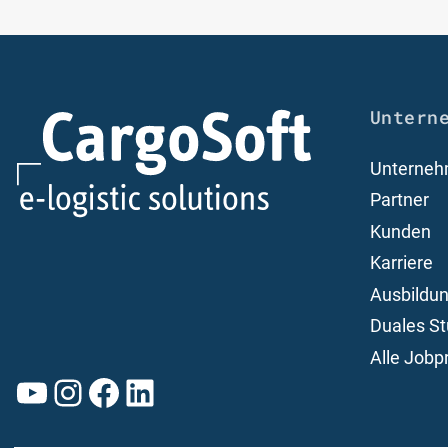
Untern
Unterne
Partner
Kunden
Karriere
Ausbildu
Duales S
Alle Jobpr
YouTube
Instagram
Facebook
LinkedIn