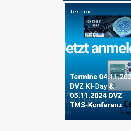
tter
Termine
etter 2024-06
Termine 04.11.20
dernewsletter
DVZ KI-Day &
ronische
05.11.2024 DVZ
nungen
TMS-Konferenz