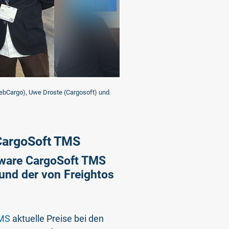
(WebCargo), Uwe Droste (Cargosoft) und
CargoSoft TMS
ftware CargoSoft TMS
 und der von Freightos
TMS
aktuelle Preise bei den