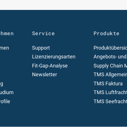
ehmen
Service
Produkte
hmen
Support
Produktübersi
Lizenzierungsarten
Angebots- und
Fit-Gap-Analyse
Supply Chain
Newsletter
TMS Allgemei
ng
TMS Faktura
tudium
TMS Luftfrach
ofile
TMS Seefrach