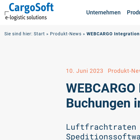
Unternehmen
Prod
Zum
Sie sind hier:
Start
»
Produkt-News
»
WEBCARGO Integration 
Inhalt
10. Juni 2023
Produkt-Ne
WEBCARGO In
Buchungen i
Luftfrachtraten
Speditionssoftw