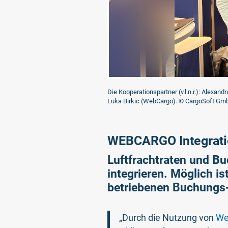
Die Kooperationspartner (v.l.n.r.): Alexa
Luka Birkic (WebCargo).
© CargoSoft Gm
WEBCARGO Integratio
Luftfrachtraten und Bu
integrieren. Möglich i
betriebenen Buchungs
„Durch die Nutzung von
We