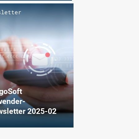
sletter
Aus dem Unterneh
goSoft
Besuchen Sie d
ender-
CargoSoft YouT
sletter 2025-02
Channel