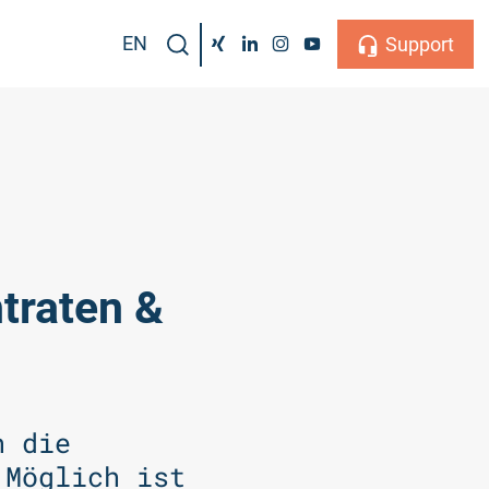
EN
Support
traten &
n die
 Möglich ist